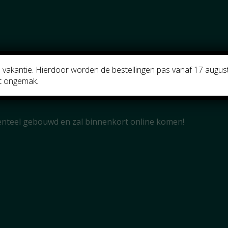
e Dingen In Het 
p vakantie. Hierdoor worden de bestellingen pas vanaf 17 augu
t ongemak.
menteel gebouwd en zal binnenkort online komen!