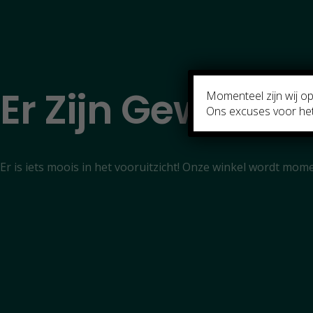
Er Zijn Geweldig
Momenteel zijn wij o
Ons excuses voor he
Er is iets moois in het vooruitzicht! Onze winkel wordt mo