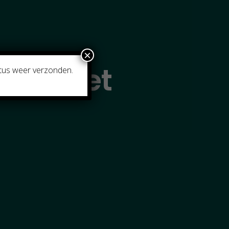
×
Verschiet
stus weer verzonden.